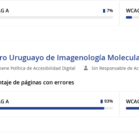
G A
WCAG
7%
ro Uruguayo de Imagenología Molecul
iene Política de Accesibilidad Digital
Sin Responsable de Acc
taje de páginas con errores
G A
WCAG
93%