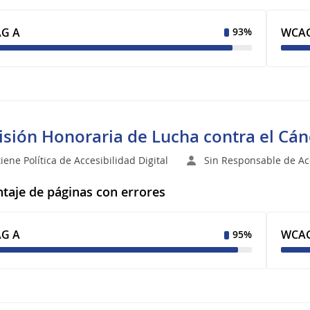
G A
WCAG
93%
sión Honoraria de Lucha contra el Cán
iene Política de Accesibilidad Digital
Sin Responsable de Acc
taje de páginas con errores
G A
WCAG
95%