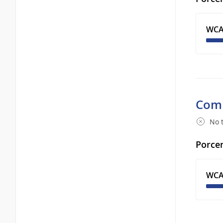
WCA
Comi
No t
Porcen
WCA