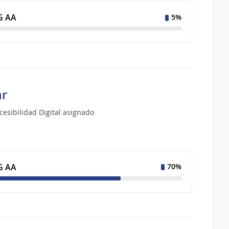
 AA
5%
ar
esibilidad Digital asignado
 AA
70%