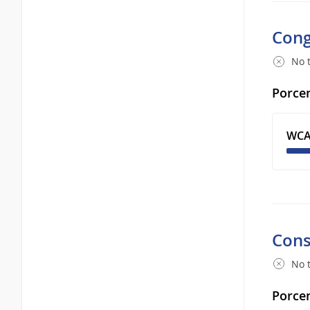
Cong
No t
Porcen
WCA
Cons
No t
Porcen