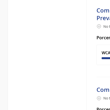
Comi
Prev
No t
Porcen
WCA
Comi
No t
Porcen