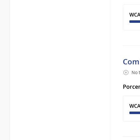
WCA
Comi
No t
Porcen
WCA