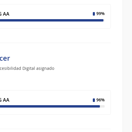
 AA
99%
cer
esibilidad Digital asignado
 AA
96%