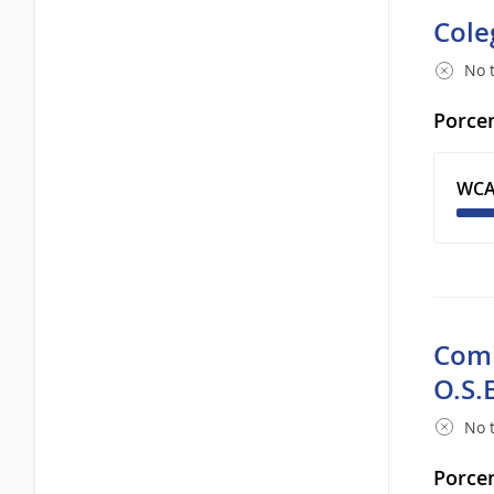
Cole
No t
Porcen
WCA
Comi
O.S.E
No t
Porcen