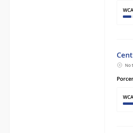
WCA
Cent
No t
Porcen
WCA