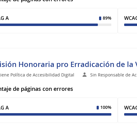
G A
WCAG
89%
sión Honoraria pro Erradicación de la 
iene Política de Accesibilidad Digital
Sin Responsable de Acc
taje de páginas con errores
G A
WCAG
100%