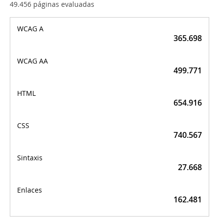
49.456 páginas evaluadas
Total de errores por
tipo
365.698
499.771
654.916
740.567
27.668
162.481