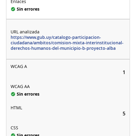
Sin errores
https://www.gub.uy/catalogo-participacion-
ciudadana/ambitos/comision-mixta-interinstitucional-
derechos-humanos-del-municipio-b-proyecto-alba
1
Sin errores
5
Sin errores