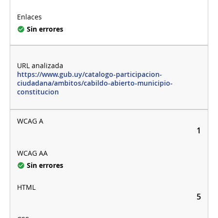
Sin errores
https://www.gub.uy/catalogo-participacion-
ciudadana/ambitos/cabildo-abierto-municipio-
constitucion
1
Sin errores
5