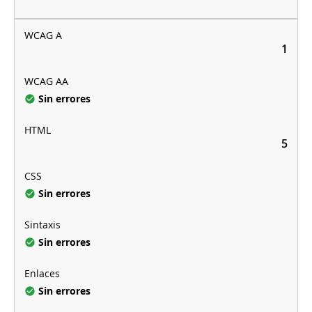
1
Sin errores
5
Sin errores
Sin errores
Sin errores