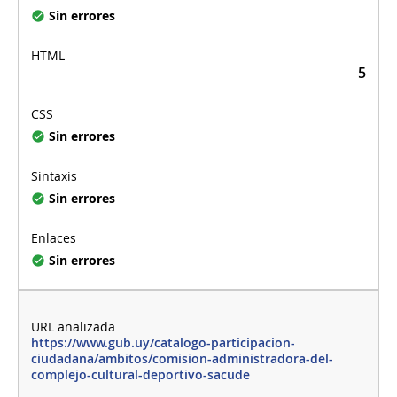
Sin errores
5
Sin errores
Sin errores
Sin errores
https://www.gub.uy/catalogo-participacion-
ciudadana/ambitos/comision-administradora-del-
complejo-cultural-deportivo-sacude