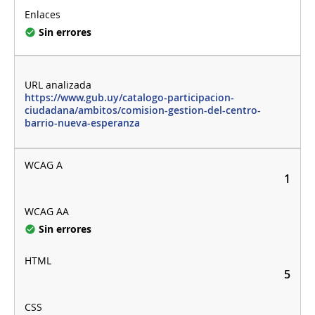
Sin errores
https://www.gub.uy/catalogo-participacion-
ciudadana/ambitos/comision-gestion-del-centro-
barrio-nueva-esperanza
1
Sin errores
5