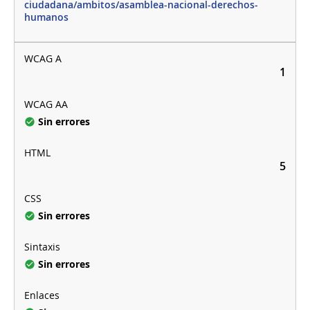
ciudadana/ambitos/asamblea-nacional-derechos-
humanos
1
Sin errores
5
Sin errores
Sin errores