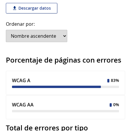
Descargar datos
Ordenar por:
Porcentaje de páginas con errores
WCAG A
83%
WCAG AA
0%
Total de errores por tipo