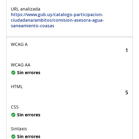
https://www.gub.uy/catalogo-participacion-
ciudadana/ambitos/comision-asesora-agua-
saneamiento-coasas
1
Sin errores
5
Sin errores
Sin errores