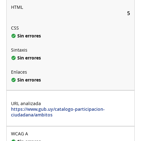
5
Sin errores
Sin errores
Sin errores
https://www.gub.uy/catalogo-participacion-
ciudadana/ambitos