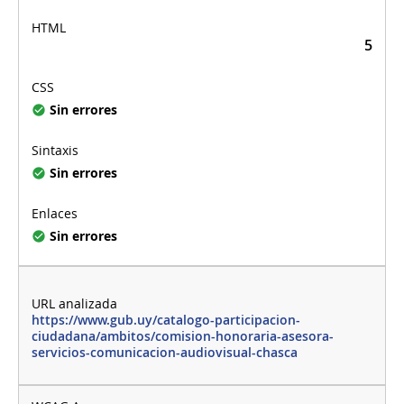
5
Sin errores
Sin errores
Sin errores
https://www.gub.uy/catalogo-participacion-
ciudadana/ambitos/comision-honoraria-asesora-
servicios-comunicacion-audiovisual-chasca