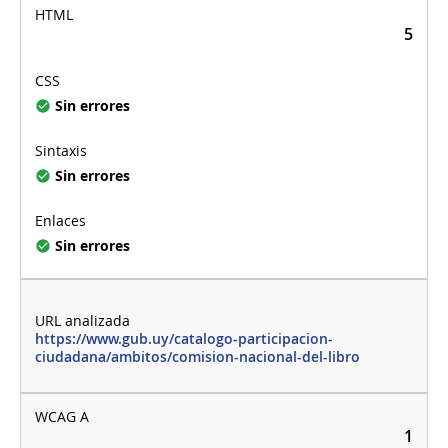
5
Sin errores
Sin errores
Sin errores
https://www.gub.uy/catalogo-participacion-
ciudadana/ambitos/comision-nacional-del-libro
1