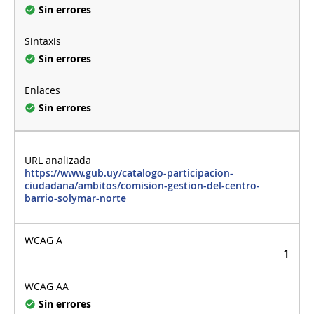
Sin errores
Sin errores
Sin errores
https://www.gub.uy/catalogo-participacion-
ciudadana/ambitos/comision-gestion-del-centro-
barrio-solymar-norte
1
Sin errores