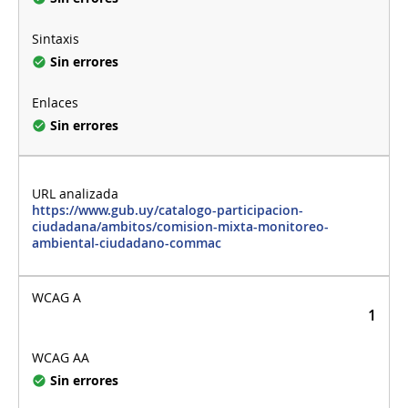
Sin errores
Sin errores
https://www.gub.uy/catalogo-participacion-
ciudadana/ambitos/comision-mixta-monitoreo-
ambiental-ciudadano-commac
1
Sin errores