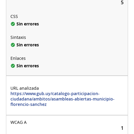
5
Sin errores
Sin errores
Sin errores
https://www.gub.uy/catalogo-participacion-
ciudadana/ambitos/asambleas-abiertas-municipio-
florencio-sanchez
1