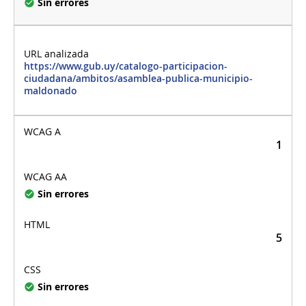
Sin errores
https://www.gub.uy/catalogo-participacion-
ciudadana/ambitos/asamblea-publica-municipio-
maldonado
1
Sin errores
5
Sin errores