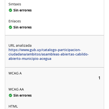
Sin errores
Sin errores
https://www.gub.uy/catalogo-participacion-
ciudadana/ambitos/asambleas-abiertas-cabildo-
abierto-municipio-acegua
1
Sin errores