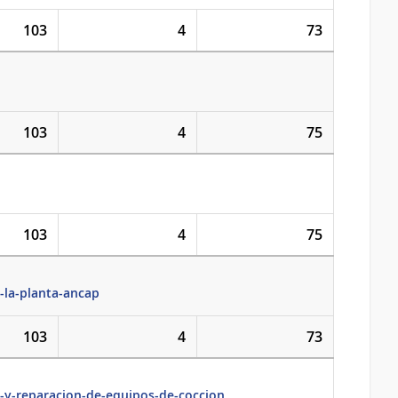
103
4
73
103
4
75
103
4
75
-la-planta-ancap
103
4
73
n-y-reparacion-de-equipos-de-coccion