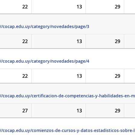
22
13
29
://cocap.edu.uy/category/novedades/page/3
22
13
29
://cocap.edu.uy/category/novedades/page/4
22
13
29
://cocap.edu.uy/certificacion-de-competencias-y-habilidades-en-
27
13
29
://cocap.edu.uy/comienzos-de-cursos-y-datos-estadisticos-sobre-