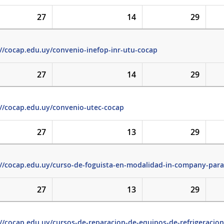
27
14
29
://cocap.edu.uy/convenio-inefop-inr-utu-cocap
27
14
29
://cocap.edu.uy/convenio-utec-cocap
27
13
29
://cocap.edu.uy/curso-de-foguista-en-modalidad-in-company-para
27
13
29
://cocap.edu.uy/cursos-de-reparacion-de-equipos-de-refrigeracio