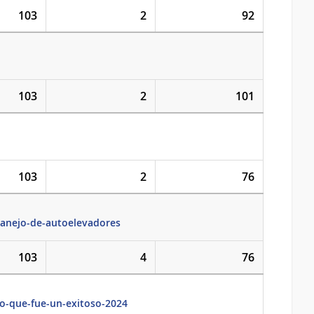
103
2
92
103
2
101
103
2
76
manejo-de-autoelevadores
103
4
76
lo-que-fue-un-exitoso-2024