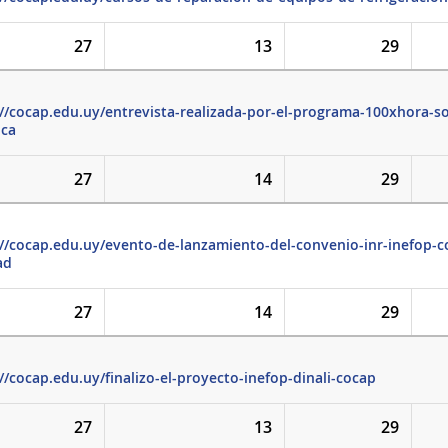
27
13
29
://cocap.edu.uy/entrevista-realizada-por-el-programa-100xhora-s
ica
27
14
29
://cocap.edu.uy/evento-de-lanzamiento-del-convenio-inr-inefop-c
ad
27
14
29
//cocap.edu.uy/finalizo-el-proyecto-inefop-dinali-cocap
27
13
29