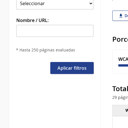
De
Nombre / URL:
Porc
* Hasta 250 páginas evaluadas
WCA
Aplicar filtros
Tota
29 pági
W
Total 
tipo