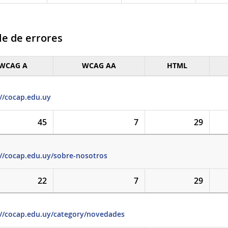
le de errores
WCAG A
WCAG AA
HTML
e de errores
://cocap.edu.uy
45
7
29
://cocap.edu.uy/sobre-nosotros
22
7
29
://cocap.edu.uy/category/novedades