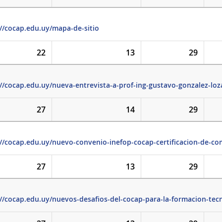
://cocap.edu.uy/mapa-de-sitio
22
13
29
://cocap.edu.uy/nueva-entrevista-a-prof-ing-gustavo-gonzalez-lo
27
14
29
://cocap.edu.uy/nuevo-convenio-inefop-cocap-certificacion-de-c
27
13
29
://cocap.edu.uy/nuevos-desafios-del-cocap-para-la-formacion-tecn