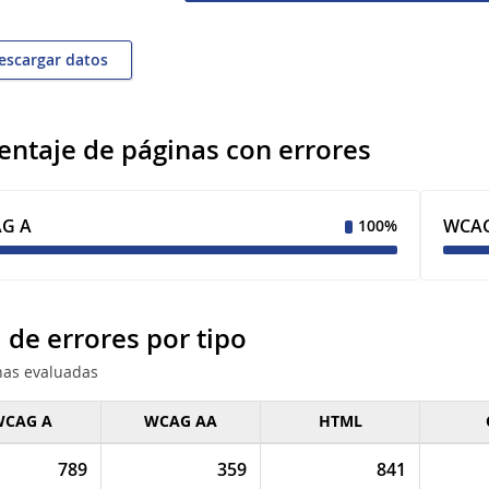
scargar datos
entaje de páginas con errores
G A
WCAG
100%
l de errores por tipo
nas evaluadas
CAG A
WCAG AA
HTML
de errores por
789
359
841