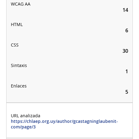
14
6
30
1
5
https://chlaep.org.uy/author/gcastagninglaubenit-
com/page/3