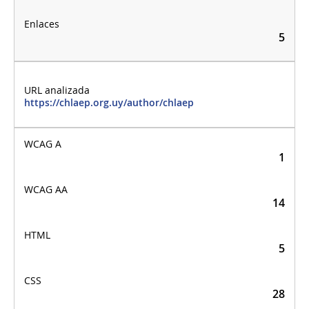
5
https://chlaep.org.uy/author/chlaep
1
14
5
28