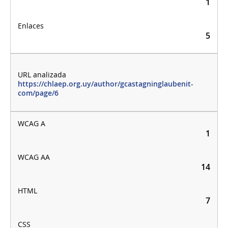
1
5
https://chlaep.org.uy/author/gcastagninglaubenit-
com/page/6
1
14
7