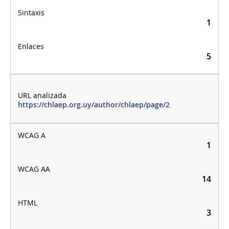
1
5
https://chlaep.org.uy/author/chlaep/page/2
1
14
3