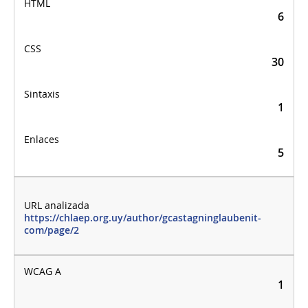
6
30
1
5
https://chlaep.org.uy/author/gcastagninglaubenit-
com/page/2
1