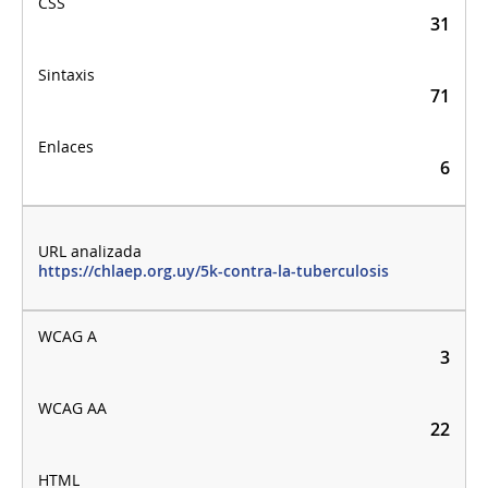
31
71
6
https://chlaep.org.uy/5k-contra-la-tuberculosis
3
22