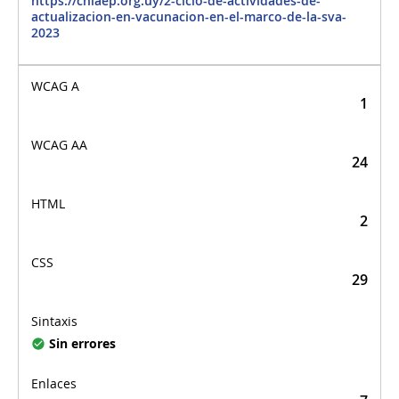
https://chlaep.org.uy/2-ciclo-de-actividades-de-
actualizacion-en-vacunacion-en-el-marco-de-la-sva-
2023
1
24
2
29
Sin errores