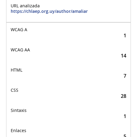
https://chlaep.org.uy/author/amaliar
1
14
7
28
1
5