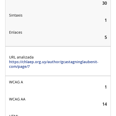
30
1
5
https://chlaep.org.uy/author/gcastagninglaubenit-
com/page/7
1
14