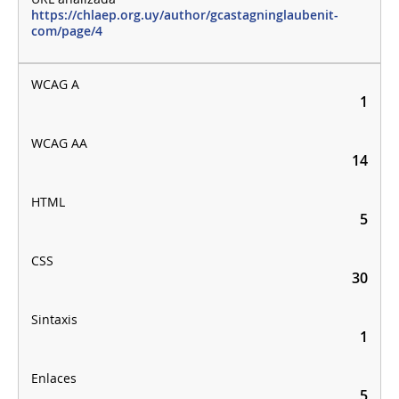
https://chlaep.org.uy/author/gcastagninglaubenit-
com/page/4
1
14
5
30
1
5