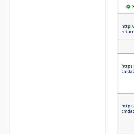
http:/
retur
https
cmdac
https
cmdac