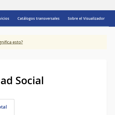
vicios
Catálogos transversales
Sobre el Visualizador
gnifica esto?
dad Social
otal