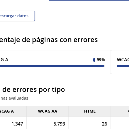
scargar datos
entaje de páginas con errores
G A
WCAG
99%
l de errores por tipo
inas evaluadas
CAG A
WCAG AA
HTML
de errores por
1.347
5.793
26