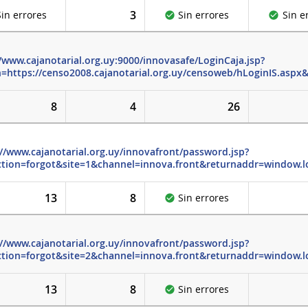
3
Sin errores
Sin errores
Sin e
/www.cajanotarial.org.uy:9000/innovasafe/LoginCaja.jsp?
n=https://censo2008.cajanotarial.org.uy/censoweb/hLoginIS.aspx
8
4
26
://www.cajanotarial.org.uy/innovafront/password.jsp?
tion=forgot&site=1&channel=innova.front&returnaddr=window.l
13
8
Sin errores
://www.cajanotarial.org.uy/innovafront/password.jsp?
tion=forgot&site=2&channel=innova.front&returnaddr=window.l
13
8
Sin errores