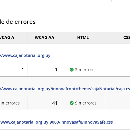
le de errores
WCAG A
WCAG AA
HTML
CS
e de errores
//www.cajanotarial.org.uy
1
1
Sin errores
//www.cajanotarial.org.uy/innovafront/theme/cajaNotarial/caja.cs
41
Sin errores
Sin errores
//www.cajanotarial.org.uy:9000/innovasafe/InnovaSafe.css