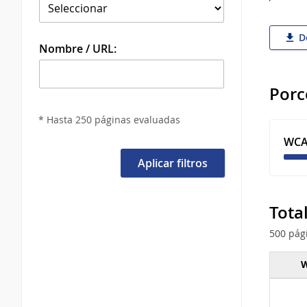
De
Nombre / URL:
Porc
* Hasta 250 páginas evaluadas
WCA
Aplicar filtros
Tota
500 pág
W
Total 
tipo