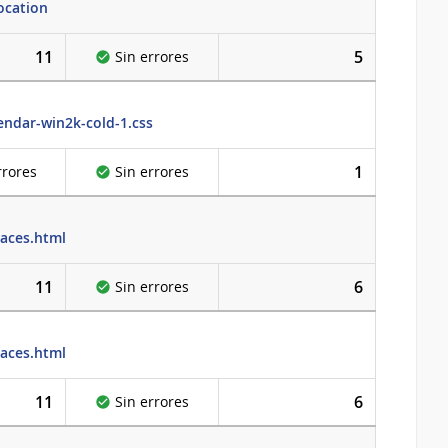
ocation
11
5
Sin errores
lendar-win2k-cold-1.css
1
rrores
Sin errores
laces.html
11
6
Sin errores
laces.html
11
6
Sin errores