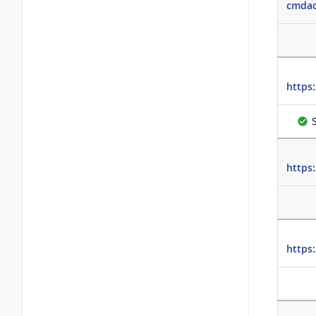
cmdac
https:
https
https