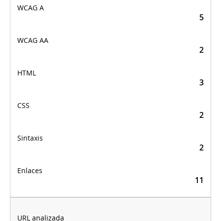
5
2
3
2
2
11