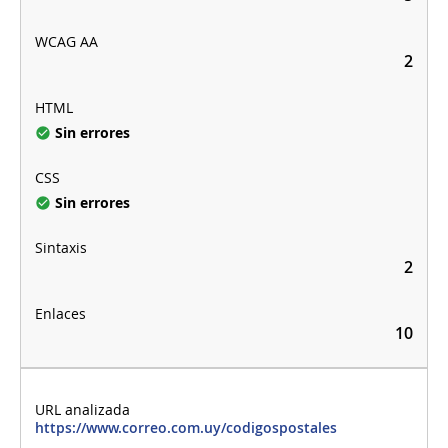
2
Sin errores
Sin errores
2
10
https://www.correo.com.uy/codigospostales