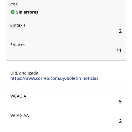
Sin errores
2
11
https://www.correo.com.uy/boletin-noticias
5
2