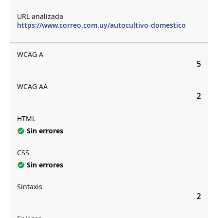
https://www.correo.com.uy/autocultivo-domestico
5
2
Sin errores
Sin errores
2