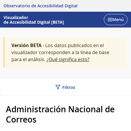
Observatorio de Accesibilidad Digital
Visualizador
Menú
de Accesibilidad Digital [BETA]
Abrir
Versión BETA
- Los datos publicados en el
visualizador corresponden a la línea de base
para el análisis.
¿Qué significa esto?
Filtros
Administración Nacional de
Correos