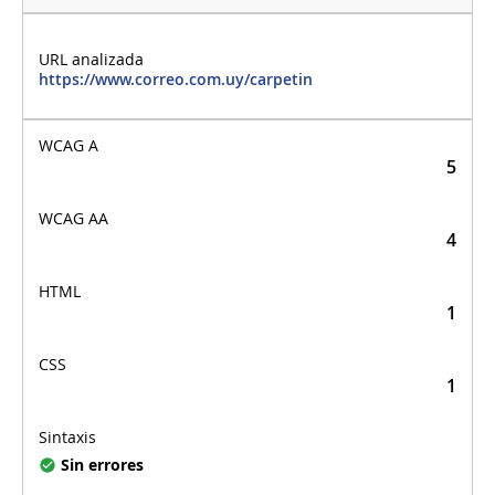
https://www.correo.com.uy/carpetin
5
4
1
1
Sin errores