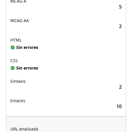
5
2
Sin errores
Sin errores
2
10