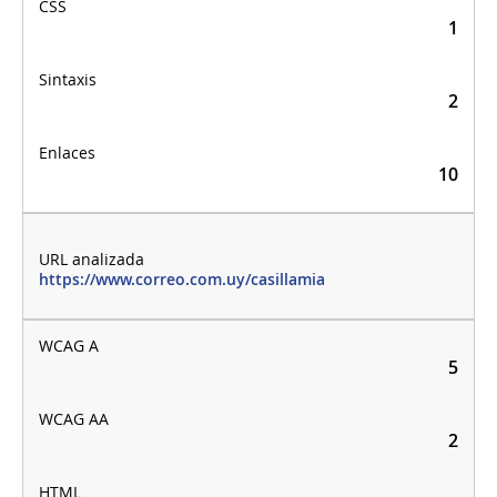
1
2
10
https://www.correo.com.uy/casillamia
5
2