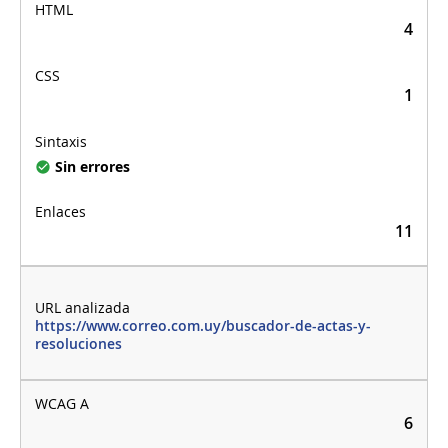
4
1
Sin errores
11
https://www.correo.com.uy/buscador-de-actas-y-
resoluciones
6