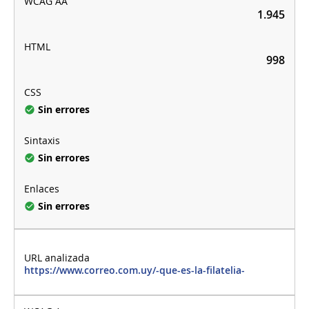
1.945
998
Sin errores
Sin errores
Sin errores
https://www.correo.com.uy/-que-es-la-filatelia-