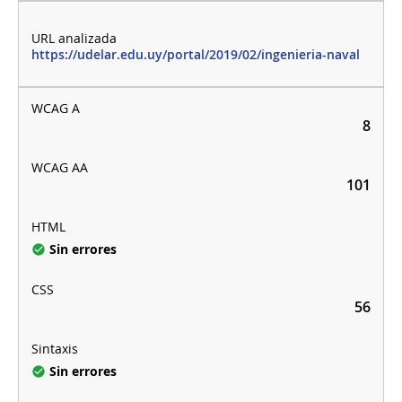
https://udelar.edu.uy/portal/2019/02/ingenieria-naval
8
101
Sin errores
56
Sin errores