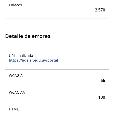
2.570
Detalle de errores
Detalle de errores
https://udelar.edu.uy/portal
66
100