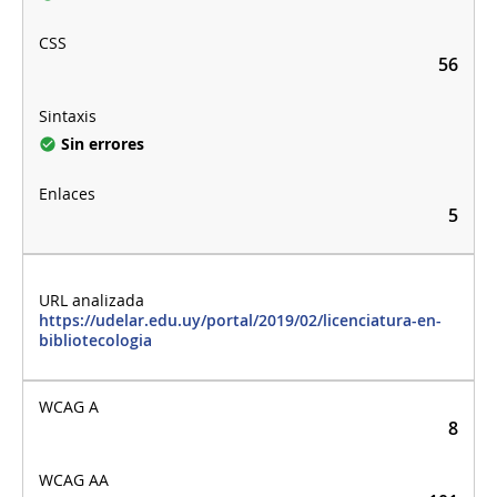
56
Sin errores
5
https://udelar.edu.uy/portal/2019/02/licenciatura-en-
bibliotecologia
8