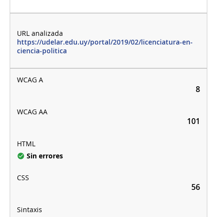
https://udelar.edu.uy/portal/2019/02/licenciatura-en-
ciencia-politica
8
101
Sin errores
56