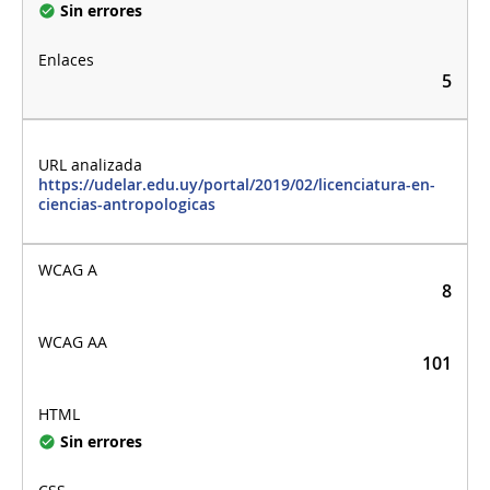
Sin errores
5
https://udelar.edu.uy/portal/2019/02/licenciatura-en-
ciencias-antropologicas
8
101
Sin errores