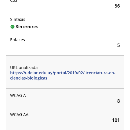
56
Sin errores
5
https://udelar.edu.uy/portal/2019/02/licenciatura-en-
ciencias-biologicas
8
101