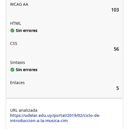
103
Sin errores
56
Sin errores
5
https://udelar.edu.uy/portal/2019/02/ciclo-de-
introduccion-a-la-musica-cim