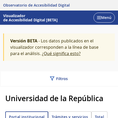
Observatorio de Accesibilidad Digital
Visualizador
Menú
de Accesibilidad Digital [BETA]
Abrir
Versión BETA
- Los datos publicados en el
visualizador corresponden a la línea de base
para el análisis.
¿Qué significa esto?
Filtros
Universidad de la República
Trámites y servicios
Total
Portal institucional