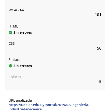
101
Sin errores
56
Sin errores
5
https://udelar.edu.uy/portal/2019/02/ingenieria-
industrial-mecanica