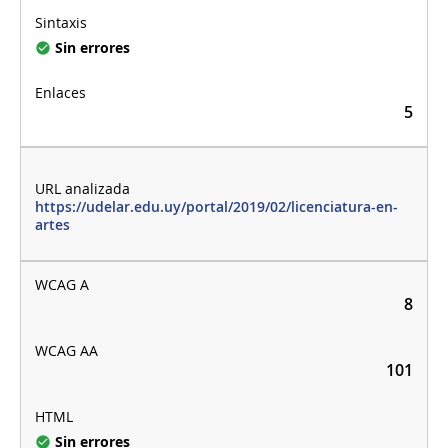
Sin errores
5
https://udelar.edu.uy/portal/2019/02/licenciatura-en-
artes
8
101
Sin errores