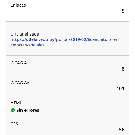
5
https://udelar.edu.uy/portal/2019/02/licenciatura-en-
ciencias-sociales
8
101
Sin errores
56