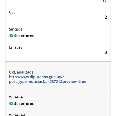
2
Sin errores
3
http://www.diputados.gub.uy/?
post_type=noticias&p=23721&preview=true
Sin errores