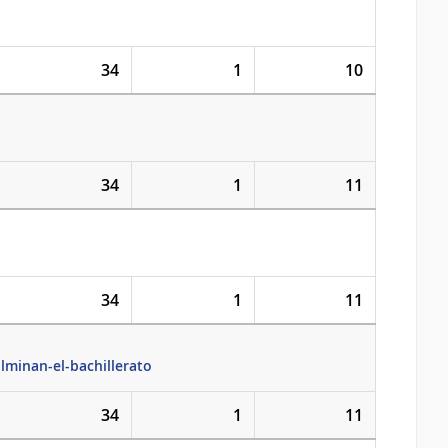
34
1
10
34
1
11
34
1
11
lminan-el-bachillerato
34
1
11