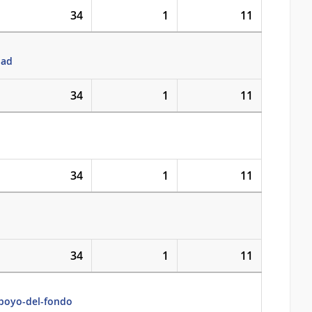
34
1
11
dad
34
1
11
34
1
11
34
1
11
apoyo-del-fondo