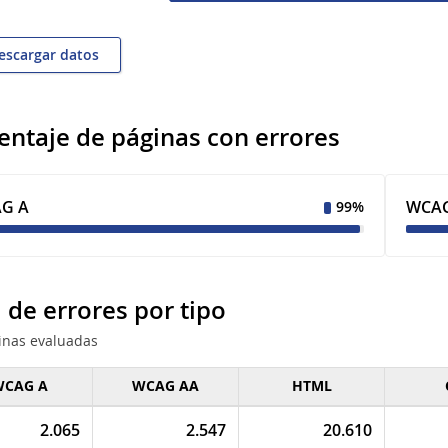
scargar datos
entaje de páginas con errores
G A
WCAG
99%
l de errores por tipo
inas evaluadas
CAG A
WCAG AA
HTML
de errores por
2.065
2.547
20.610