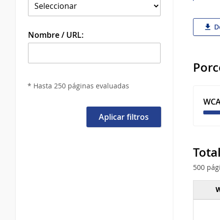
De
Nombre / URL:
Porc
* Hasta 250 páginas evaluadas
WCA
Aplicar filtros
Tota
500 pág
W
Total 
tipo