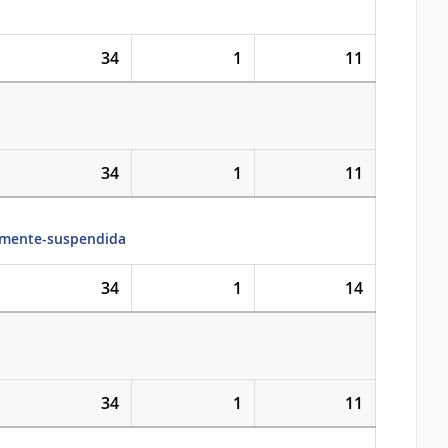
34
1
11
34
1
11
iamente-suspendida
34
1
14
34
1
11