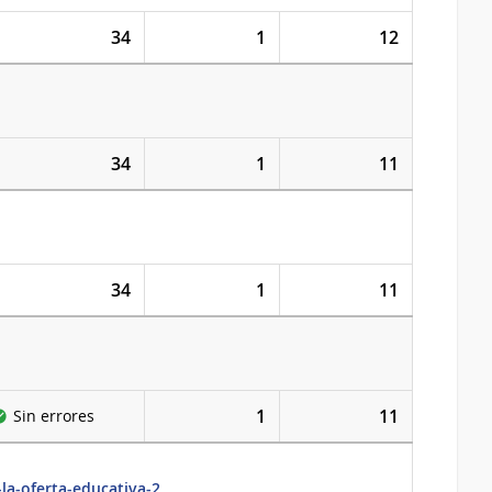
34
1
12
34
1
11
34
1
11
1
11
Sin errores
la-oferta-educativa-2