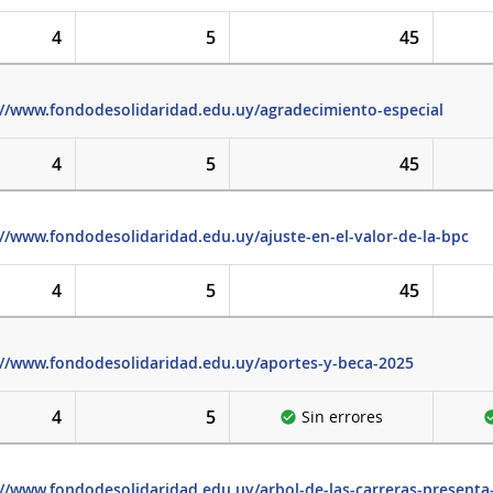
4
5
45
://www.fondodesolidaridad.edu.uy/agradecimiento-especial
4
5
45
://www.fondodesolidaridad.edu.uy/ajuste-en-el-valor-de-la-bpc
4
5
45
://www.fondodesolidaridad.edu.uy/aportes-y-beca-2025
4
5
Sin errores
://www.fondodesolidaridad.edu.uy/arbol-de-las-carreras-presenta-