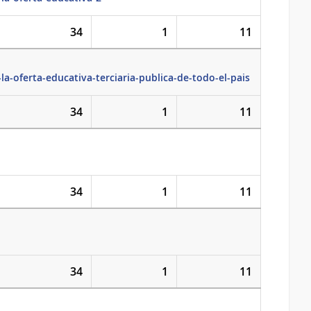
34
1
11
a-oferta-educativa-terciaria-publica-de-todo-el-pais
34
1
11
34
1
11
34
1
11