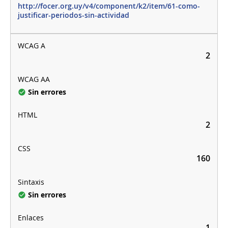
http://focer.org.uy/v4/component/k2/item/61-como-
justificar-periodos-sin-actividad
2
Sin errores
2
160
Sin errores
1