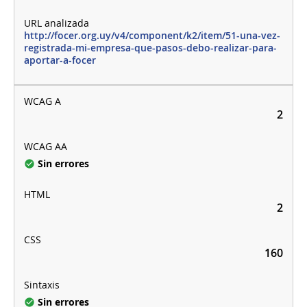
http://focer.org.uy/v4/component/k2/item/51-una-vez-
registrada-mi-empresa-que-pasos-debo-realizar-para-
aportar-a-focer
2
Sin errores
2
160
Sin errores