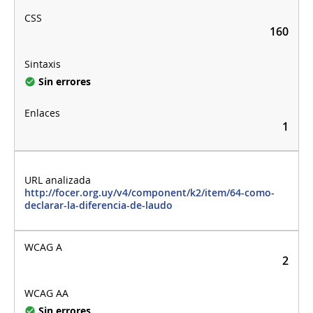
160
Sin errores
1
http://focer.org.uy/v4/component/k2/item/64-como-
declarar-la-diferencia-de-laudo
2
Sin errores