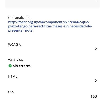
http://focer.org.uy/v4/component/k2/item/62-que-
plazo-tengo-para-rectificar-meses-sin-necesidad-de-
presentar-nota
2
Sin errores
2
160