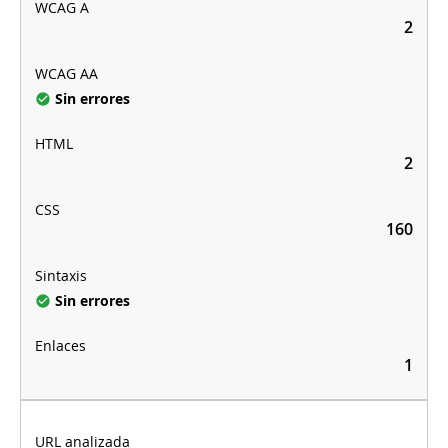
2
Sin errores
2
160
Sin errores
1