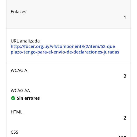
1
http://focer.org.uy/v4/component/k2/item/52-que-
plazo-tengo-para-el-envio-de-declaraciones-juradas
2
Sin errores
2