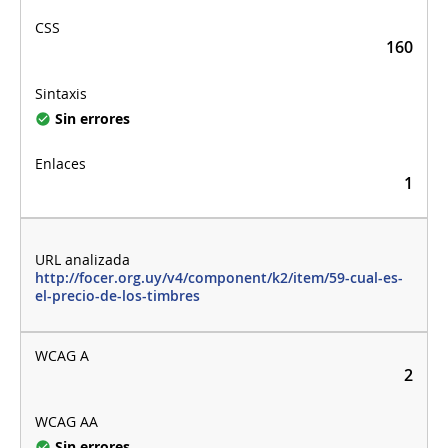
160
Sin errores
1
http://focer.org.uy/v4/component/k2/item/59-cual-es-
el-precio-de-los-timbres
2
Sin errores