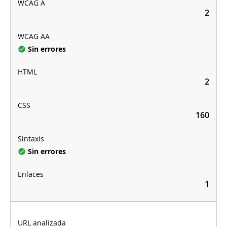
2
Sin errores
2
160
Sin errores
1