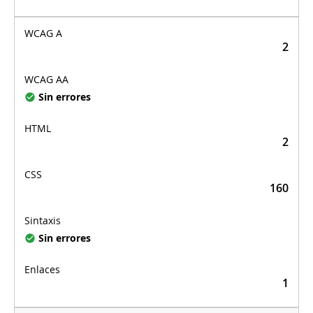
2
Sin errores
2
160
Sin errores
1