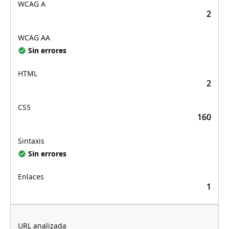
2
Sin errores
2
160
Sin errores
1