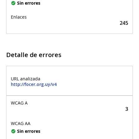
Sin errores
245
Detalle de errores
Detalle de errores
http://focer.org.uy/v4
3
Sin errores