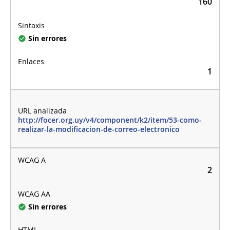
160
Sin errores
1
http://focer.org.uy/v4/component/k2/item/53-como-
realizar-la-modificacion-de-correo-electronico
2
Sin errores