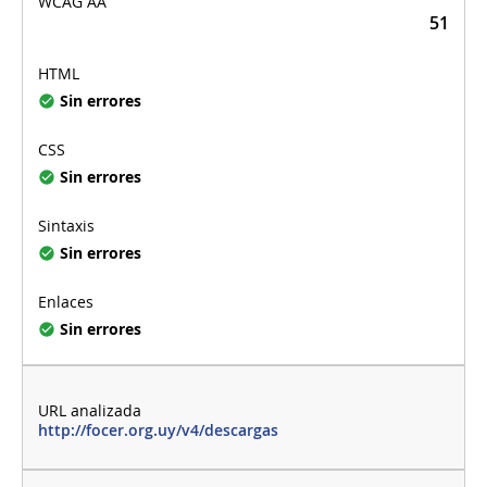
51
Sin errores
Sin errores
Sin errores
Sin errores
http://focer.org.uy/v4/descargas