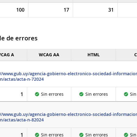
de errores por
100
17
31
le de errores
CAG A
WCAG AA
HTML
C
e de errores
://www.gub.uy/agencia-gobierno-electronico-sociedad-informacion
on/actas/acta-n-72024
1
Sin errores
Sin errores
Sin
://www.gub.uy/agencia-gobierno-electronico-sociedad-informacion
on/actas/acta-n-82024
1
Sin errores
Sin errores
Sin