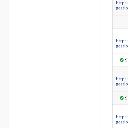
https
gesti
https
gesti
S
https
gesti
S
https
gesti