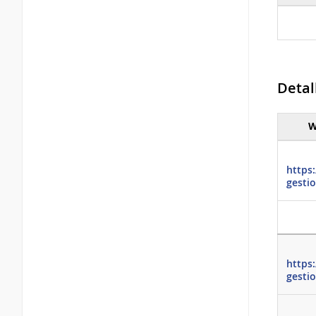
Total 
tipo
Detal
W
Detall
https
gesti
https
gesti