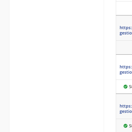
https
gesti
https
gesti
S
https
gesti
S