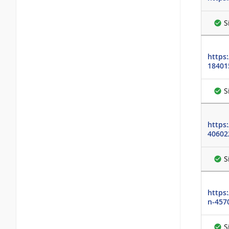
S
https
18401
S
https
406022
S
https
n-457
S