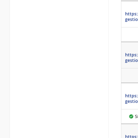
https
gesti
https
gesti
https
gesti
S
https