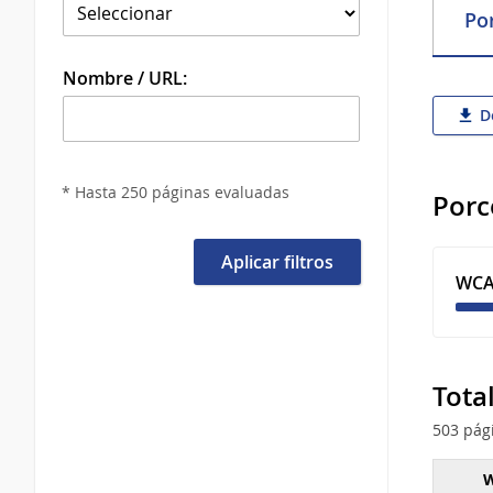
Por
Nombre / URL:
De
* Hasta 250 páginas evaluadas
Porc
Aplicar filtros
WCA
Tota
503 pág
W