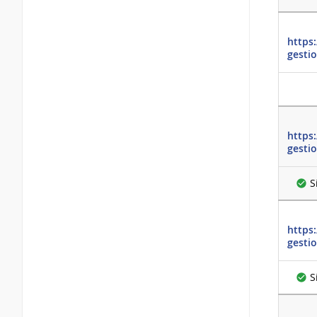
https
gesti
https
gesti
S
https
gesti
S