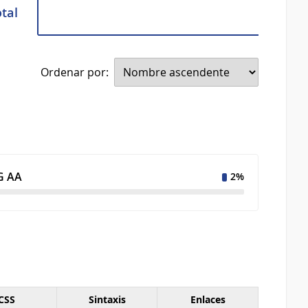
otal
Ordenar por:
 AA
2%
CSS
Sintaxis
Enlaces