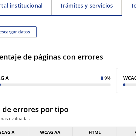
tal institucional
Trámites y servicios
T
scargar datos
entaje de páginas con errores
G A
WCAG
9%
l de errores por tipo
inas evaluadas
CAG A
WCAG AA
HTML