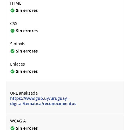
Sin errores
Sin errores
Sin errores
Sin errores
https://www.gub.uy/uruguay-
digital/tematica/reconocimientos
Sin errores