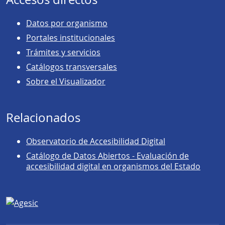
Datos por organismo
Portales institucionales
Trámites y servicios
Catálogos transversales
Sobre el Visualizador
Relacionados
Observatorio de Accesibilidad Digital
Catálogo de Datos Abiertos - Evaluación de
accesibilidad digital en organismos del Estado