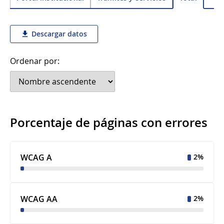
Descargar datos
Ordenar por:
Porcentaje de páginas con errores
WCAG A
2%
WCAG AA
2%