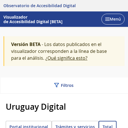
Observatorio de Accesibilidad Digital
Visualizador
Menú
de Accesibilidad Digital [BETA]
Abrir
Versión BETA
- Los datos publicados en el
visualizador corresponden a la línea de base
para el análisis.
¿Qué significa esto?
Filtros
Uruguay Digital
Portal institucional
Trámites y servicios
Total