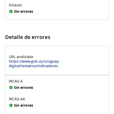
Sin errores
Detalle de errores
Detalle de errores
https://www.gub.uy/uruguay-
digital/tematica/indicadores
Sin errores
Sin errores