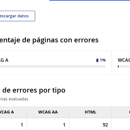
scargar datos
entaje de páginas con errores
G A
WCAG
1%
l de errores por tipo
inas evaluadas
CAG A
WCAG AA
HTML
de errores por
1
1
92