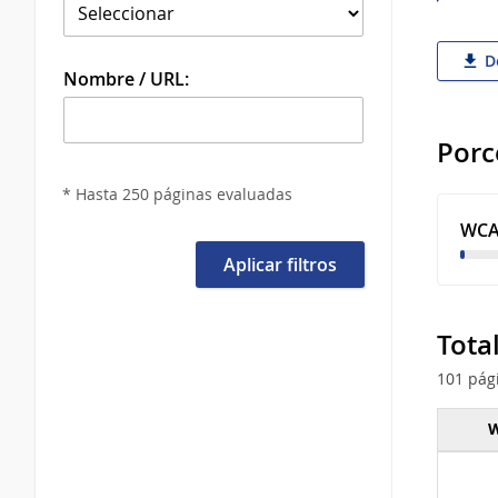
De
Nombre / URL:
Porc
* Hasta 250 páginas evaluadas
WCA
Aplicar filtros
Tota
101 pág
W
Total 
tipo