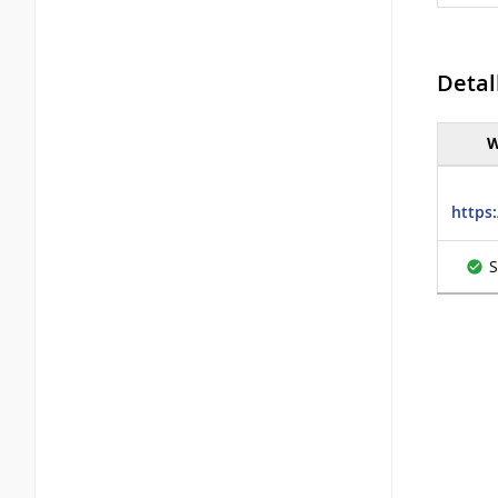
Detal
W
Detall
https
S