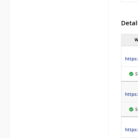
Detal
W
Detall
https
S
https
S
https