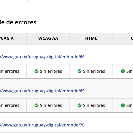
le de errores
CAG A
WCAG AA
HTML
e de errores
://www.gub.uy/uruguay-digital/en/node/66
in errores
Sin errores
Sin errores
Sin
://www.gub.uy/uruguay-digital/en/node/69
in errores
Sin errores
Sin errores
Sin
://www.gub.uy/uruguay-digital/en/node/70