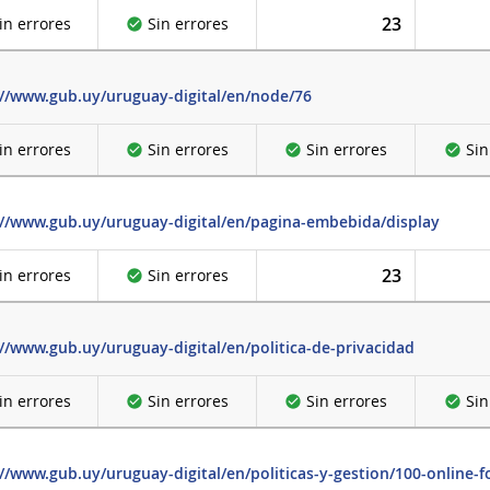
23
in errores
Sin errores
://www.gub.uy/uruguay-digital/en/node/76
in errores
Sin errores
Sin errores
Sin
://www.gub.uy/uruguay-digital/en/pagina-embebida/display
23
in errores
Sin errores
://www.gub.uy/uruguay-digital/en/politica-de-privacidad
in errores
Sin errores
Sin errores
Sin
//www.gub.uy/uruguay-digital/en/politicas-y-gestion/100-online-f