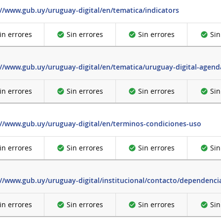
://www.gub.uy/uruguay-digital/en/tematica/indicators
in errores
Sin errores
Sin errores
Sin
://www.gub.uy/uruguay-digital/en/tematica/uruguay-digital-agend
in errores
Sin errores
Sin errores
Sin
://www.gub.uy/uruguay-digital/en/terminos-condiciones-uso
in errores
Sin errores
Sin errores
Sin
://www.gub.uy/uruguay-digital/institucional/contacto/dependenci
in errores
Sin errores
Sin errores
Sin