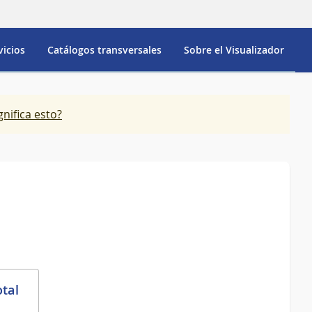
vicios
Catálogos transversales
Sobre el Visualizador
gnifica esto?
otal