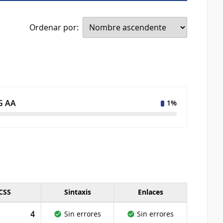
Ordenar por:
 AA
1%
CSS
Sintaxis
Enlaces
4
Sin errores
Sin errores