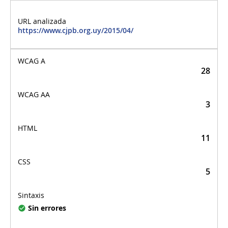
https://www.cjpb.org.uy/2015/04/
28
3
11
5
Sin errores