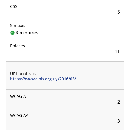
5
Sin errores
11
https://www.cjpb.org.uy/2016/03/
2
3