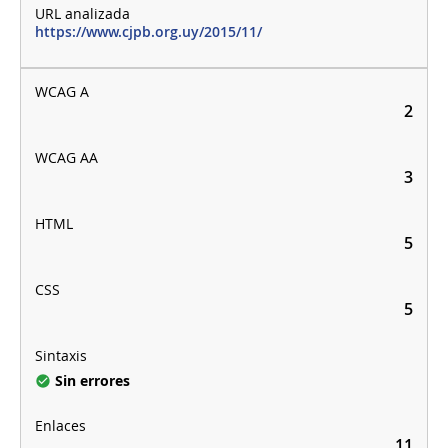
https://www.cjpb.org.uy/2015/11/
2
3
5
5
Sin errores
11