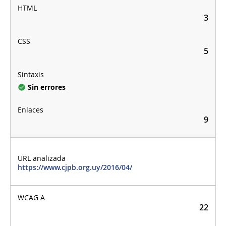
3
5
Sin errores
9
https://www.cjpb.org.uy/2016/04/
22