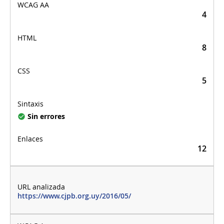
4
8
5
Sin errores
12
https://www.cjpb.org.uy/2016/05/