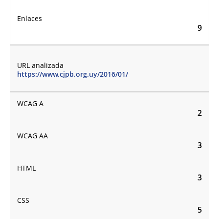
9
https://www.cjpb.org.uy/2016/01/
2
3
3
5