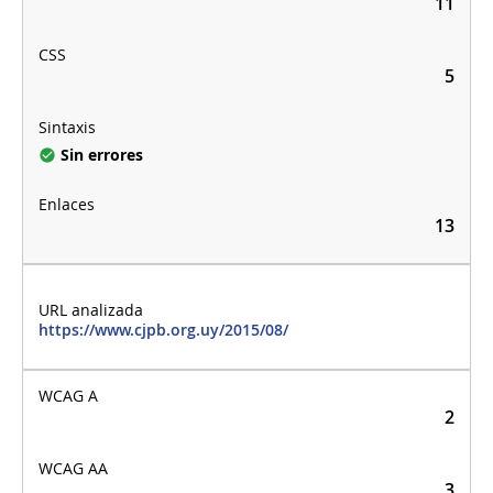
11
5
Sin errores
13
https://www.cjpb.org.uy/2015/08/
2
3