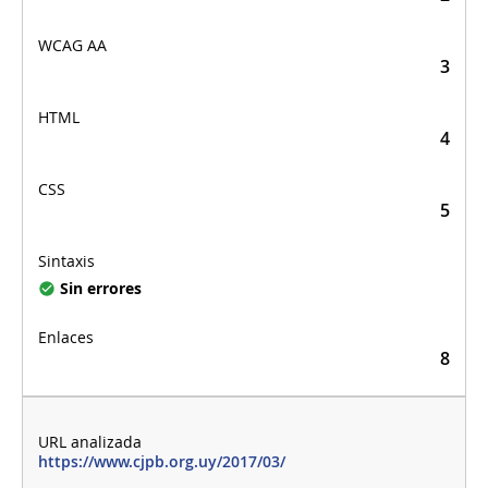
3
4
5
Sin errores
8
https://www.cjpb.org.uy/2017/03/