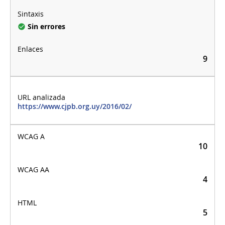
Sin errores
9
https://www.cjpb.org.uy/2016/02/
10
4
5