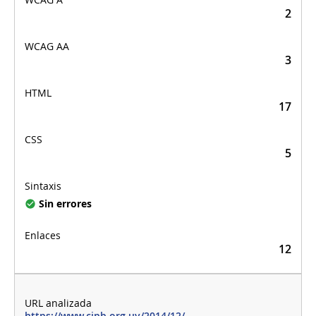
2
3
17
5
Sin errores
12
https://www.cjpb.org.uy/2014/12/