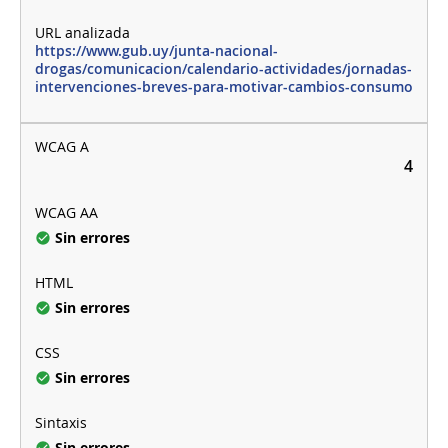
https://www.gub.uy/junta-nacional-
drogas/comunicacion/calendario-actividades/jornadas-
intervenciones-breves-para-motivar-cambios-consumo
4
Sin errores
Sin errores
Sin errores
Sin errores