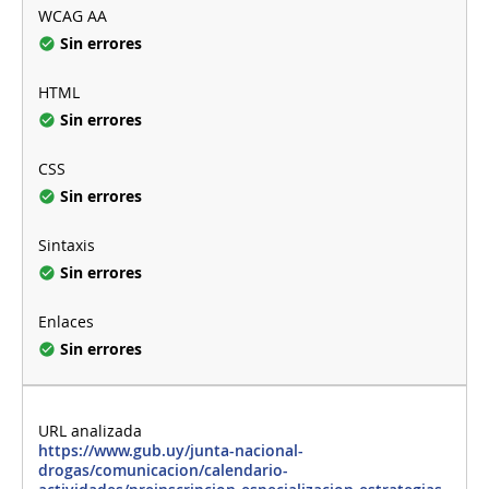
Sin errores
Sin errores
Sin errores
Sin errores
Sin errores
https://www.gub.uy/junta-nacional-
drogas/comunicacion/calendario-