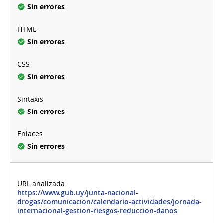
Sin errores
Sin errores
Sin errores
Sin errores
Sin errores
https://www.gub.uy/junta-nacional-
drogas/comunicacion/calendario-actividades/jornada-
internacional-gestion-riesgos-reduccion-danos