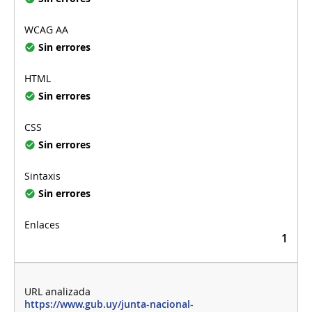
Sin errores
Sin errores
Sin errores
Sin errores
1
https://www.gub.uy/junta-nacional-