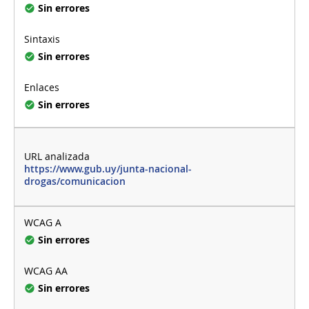
Sin errores
Sin errores
Sin errores
https://www.gub.uy/junta-nacional-
drogas/comunicacion
Sin errores
Sin errores