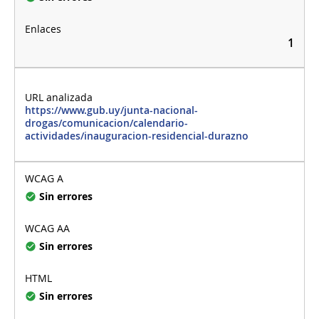
1
https://www.gub.uy/junta-nacional-
drogas/comunicacion/calendario-
actividades/inauguracion-residencial-durazno
Sin errores
Sin errores
Sin errores