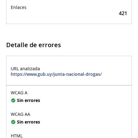
421
Detalle de errores
Detalle de errores
https://www.gub.uy/junta-nacional-drogas/
Sin errores
Sin errores