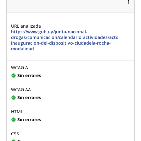
1
https://www.gub.uy/junta-nacional-
drogas/comunicacion/calendario-actividades/acto-
inauguracion-del-dispositivo-ciudadela-rocha-
modalidad
Sin errores
Sin errores
Sin errores