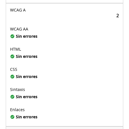
2
Sin errores
Sin errores
Sin errores
Sin errores
Sin errores