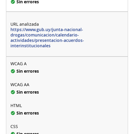
Sin errores
https://www.gub.uy/junta-nacional-
drogas/comunicacion/calendario-
actividades/presentacion-acuerdos-
interinstitucionales
Sin errores
Sin errores
Sin errores
Sin errores